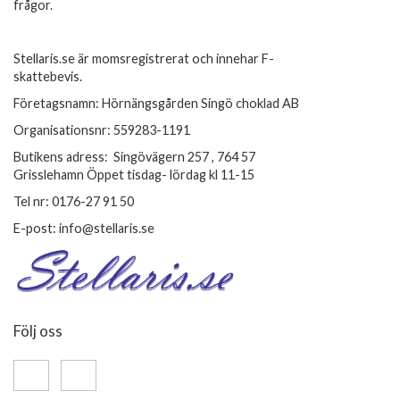
frågor.
Stellaris.se är momsregistrerat och innehar F-
skattebevis.
Företagsnamn: Hörnängsgården Singö choklad AB
Organisationsnr: 559283-1191
Butikens adress: Singövägern 257 , 764 57
Grisslehamn Öppet tisdag- lördag kl 11-15
Tel nr: 0176-27 91 50
E-post: info@stellaris.se
Följ oss